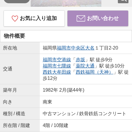
お気に入り追加
お問い合わせ
物件概要
所在地
福岡県
福岡市中央区
大名
１丁目2-20
福岡市空港線
「
赤坂
」駅 徒歩9分
福岡市七隈線
「
薬院大通
」駅 徒歩10分
交通
西鉄大牟田線
「
西鉄福岡（天神）
」駅 徒
歩12分
築年月
1982年 2月(築44年)
向き
南東
種別 / 構造
中古マンション / 鉄骨鉄筋コンクリート
所在階 / 階建
4階 / 10階建