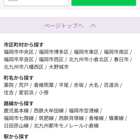
ページトップへ
市区町村から探す
福岡市中央区
/
福岡市博多区
/
福岡市東区
/
福岡市南区
/
福岡市早良区
/
福岡市西区
/
北九州市小倉北区
/
春日市
/
北九州市八幡西区
/
大野城市
町名から探す
薬院
/
荒戸
/
香椎照葉
/
平尾
/
赤坂
/
大名
/
百道浜
/
住吉
/
愛宕浜
/
小笹
路線から探す
鹿児島本線
/
西鉄大牟田線
/
福岡市空港線
/
福岡市七隈線
/
筑肥線
/
西鉄貝塚線
/
香椎線
/
篠栗線
/
日田彦山線
/
北九州都市モノレール小倉線
駅から探す