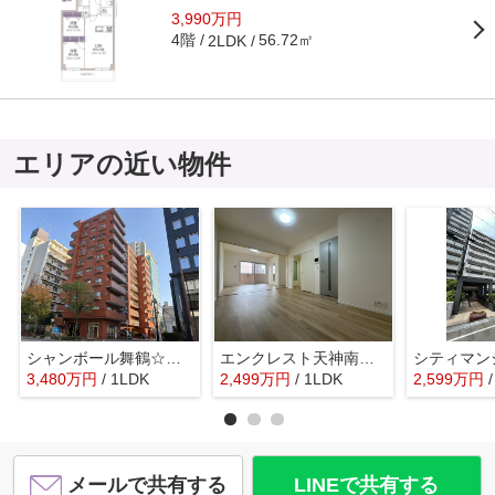
3,990万円
4階
56.72㎡
2LDK
エリアの近い物件
シャンボール舞鶴☆仲介手数料無料☆
エンクレスト天神南Ⅲ☆仲介手数料無料☆
3,480
万
円
/ 1LDK
2,499
万
円
/ 1LDK
2,599
万
円
メールで共有する
LINEで共有する