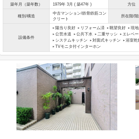
築年月（築年数）
1979年 3月 ( 築47年 )
方位
中古マンション/鉄骨鉄筋コン
種別/構造
所在階/階
クリート
陽当り良好
リフォーム済
眺望良好
現地
公営水道
公共下水
二重サッシ
エレベー
設備条件
システムキッチン
対面式キッチン
浴室乾
TVモニタ付インターホン