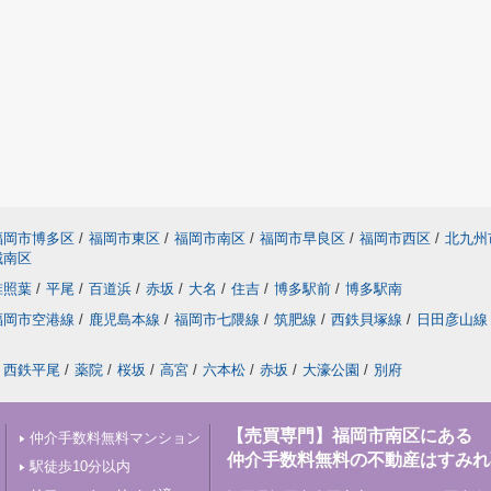
福岡市博多区
/
福岡市東区
/
福岡市南区
/
福岡市早良区
/
福岡市西区
/
北九州
城南区
椎照葉
/
平尾
/
百道浜
/
赤坂
/
大名
/
住吉
/
博多駅前
/
博多駅南
福岡市空港線
/
鹿児島本線
/
福岡市七隈線
/
筑肥線
/
西鉄貝塚線
/
日田彦山線
西鉄平尾
/
薬院
/
桜坂
/
高宮
/
六本松
/
赤坂
/
大濠公園
/
別府
【売買専門】福岡市南区にある
仲介手数料無料マンション
仲介手数料無料の不動産はすみれ
駅徒歩10分以内