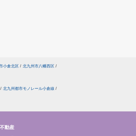
市小倉北区
/
北九州市八幡西区
/
/
北九州都市モノレール小倉線
/
不動産