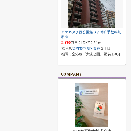
ロマネスク西公園第６☆仲介手数料無
料☆
3,790
万円 2LDK/52.24㎡
福岡県
福岡市中央区
荒戸
２丁目
福岡市空港線「大濠公園」駅 徒歩8分