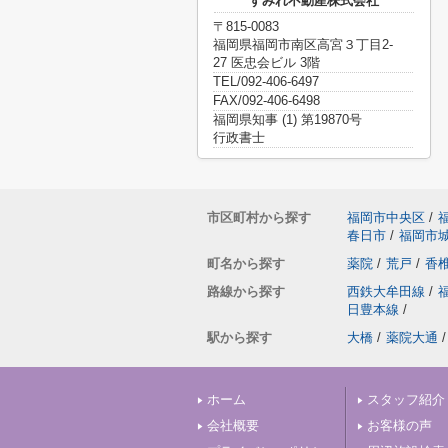
すみれ不動産株式会社
〒815-0083
福岡県福岡市南区高宮３丁目2-
27 医忠会ビル 3階
TEL/092-406-6497
FAX/092-406-6498
福岡県知事 (1) 第19870号
行政書士
市区町村から探す
福岡市中央区
/
春日市
/
福岡市
町名から探す
薬院
/
荒戸
/
香
路線から探す
西鉄大牟田線
/
日豊本線
/
駅から探す
大橋
/
薬院大通
/
ホーム
スタッフ紹介
会社概要
お客様の声