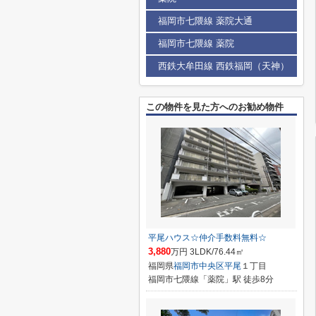
福岡市七隈線 薬院大通
福岡市七隈線 薬院
西鉄大牟田線 西鉄福岡（天神）
この物件を見た方へのお勧め物件
平尾ハウス☆仲介手数料無料☆
3,880
万円 3LDK/76.44㎡
福岡県
福岡市中央区
平尾
１丁目
福岡市七隈線「薬院」駅 徒歩8分