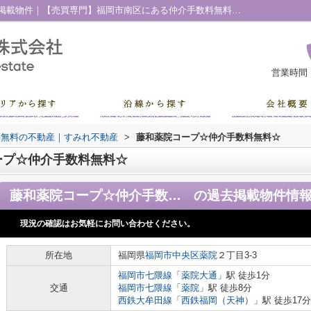
藤和薬院コープ☆仲介手数料無料☆の過去掲載物件｜【売買専門】福岡市南区にある仲介手数料無料の不動産｜すみれ不動産
営業時間
料無料の不動産｜すみれ不動産
>
藤和薬院コープ☆仲介手数料無料☆
ープ☆仲介手数料無料☆
藤和薬院コープ☆仲介手数料無料☆
の過去掲載物件情
現況の確認はお気軽にお問い合わせください。
所在地
福岡県
福岡市中央区
薬院
２丁目3-3
福岡市七隈線
「
薬院大通
」駅 徒歩1分
交通
福岡市七隈線
「
薬院
」駅 徒歩8分
西鉄大牟田線
「
西鉄福岡（天神）
」駅 徒歩17分