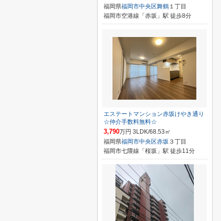
福岡県
福岡市中央区
舞鶴
１丁目
福岡市空港線「赤坂」駅 徒歩8分
エステートマンション赤坂けやき通り
☆仲介手数料無料☆
3,790
万円 3LDK/68.53㎡
福岡県
福岡市中央区
赤坂
３丁目
福岡市七隈線「桜坂」駅 徒歩11分