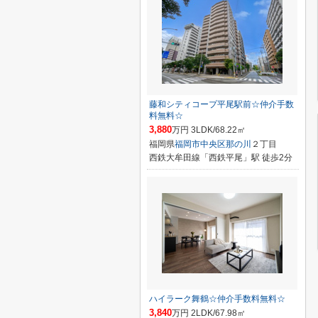
藤和シティコープ平尾駅前☆仲介手数
料無料☆
3,880
万円 3LDK/68.22㎡
福岡県
福岡市中央区
那の川
２丁目
西鉄大牟田線「西鉄平尾」駅 徒歩2分
ハイラーク舞鶴☆仲介手数料無料☆
3,840
万円 2LDK/67.98㎡