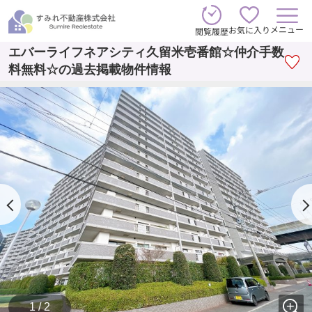
メニュー
お気に入り
閲覧履歴
エバーライフネアシティ久留米壱番館☆仲介手数
料無料☆の過去掲載物件情報
1 / 2