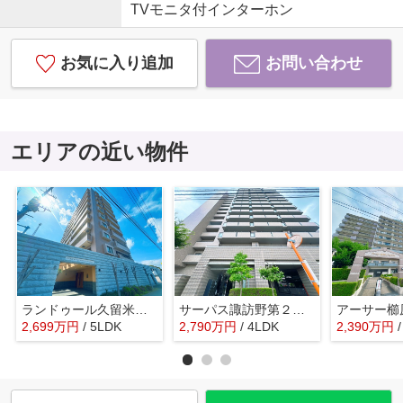
TVモニタ付インターホン
お気に入り追加
お問い合わせ
エリアの近い物件
ランドゥール久留米サウスステージ☆仲介手数料無料☆
サーパス諏訪野第２☆仲介手数料無料☆
2,699
万
円
/ 5LDK
2,790
万
円
/ 4LDK
2,390
万
円