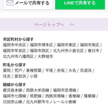
メールで共有する
LINEで共有する
ページトップへ
市区町村から探す
福岡市中央区
/
福岡市博多区
/
福岡市東区
/
福岡市南区
/
福岡市早良区
/
福岡市西区
/
北九州市小倉北区
/
春日市
/
北九州市八幡西区
/
大野城市
町名から探す
薬院
/
荒戸
/
香椎照葉
/
平尾
/
赤坂
/
大名
/
百道浜
/
住吉
/
愛宕浜
/
小笹
路線から探す
鹿児島本線
/
西鉄大牟田線
/
福岡市空港線
/
福岡市七隈線
/
筑肥線
/
西鉄貝塚線
/
香椎線
/
篠栗線
/
日田彦山線
/
北九州都市モノレール小倉線