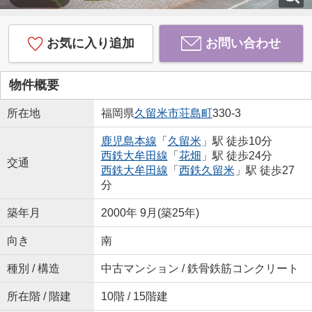
お気に入り追加
お問い合わせ
物件概要
所在地
福岡県
久留米市
荘島町
330-3
鹿児島本線
「
久留米
」駅 徒歩10分
西鉄大牟田線
「
花畑
」駅 徒歩24分
交通
西鉄大牟田線
「
西鉄久留米
」駅 徒歩27
分
築年月
2000年 9月(築25年)
向き
南
種別 / 構造
中古マンション / 鉄骨鉄筋コンクリート
所在階 / 階建
10階 / 15階建