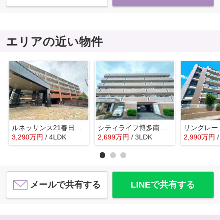
エリアの近い物件
ルネッサンス21春日ザ・パーク☆仲介手数料無料☆
シティライフ博多南☆仲介手数料無料☆
3,290
万
円
/ 4LDK
2,699
万
円
/ 3LDK
2,990
万
円
メールで共有する
LINEで共有する