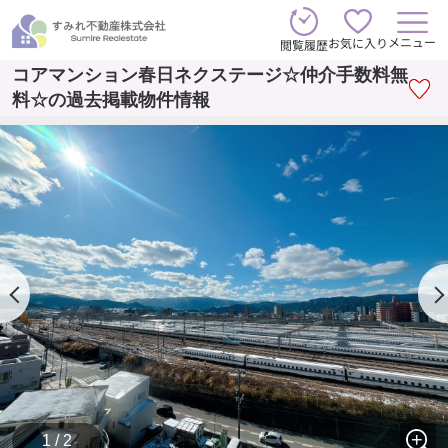
メニュー
お気に入り
閲覧履歴
コアマンション春日ネクステージ☆仲介手数料無
料☆の過去掲載物件情報
1 / 2