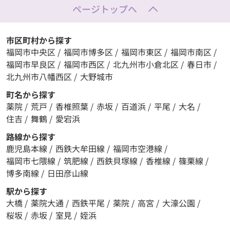
ページトップへ
市区町村から探す
福岡市中央区
/
福岡市博多区
/
福岡市東区
/
福岡市南区
/
福岡市早良区
/
福岡市西区
/
北九州市小倉北区
/
春日市
/
北九州市八幡西区
/
大野城市
町名から探す
薬院
/
荒戸
/
香椎照葉
/
赤坂
/
百道浜
/
平尾
/
大名
/
住吉
/
舞鶴
/
愛宕浜
路線から探す
鹿児島本線
/
西鉄大牟田線
/
福岡市空港線
/
福岡市七隈線
/
筑肥線
/
西鉄貝塚線
/
香椎線
/
篠栗線
/
博多南線
/
日田彦山線
駅から探す
大橋
/
薬院大通
/
西鉄平尾
/
薬院
/
高宮
/
大濠公園
/
桜坂
/
赤坂
/
室見
/
姪浜