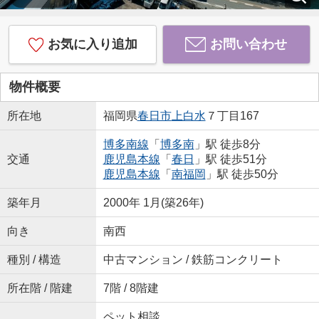
お気に入り追加
お問い合わせ
物件概要
所在地
福岡県
春日市
上白水
７丁目167
博多南線
「
博多南
」駅 徒歩8分
交通
鹿児島本線
「
春日
」駅 徒歩51分
鹿児島本線
「
南福岡
」駅 徒歩50分
築年月
2000年 1月(築26年)
向き
南西
種別 / 構造
中古マンション / 鉄筋コンクリート
所在階 / 階建
7階 / 8階建
ペット相談