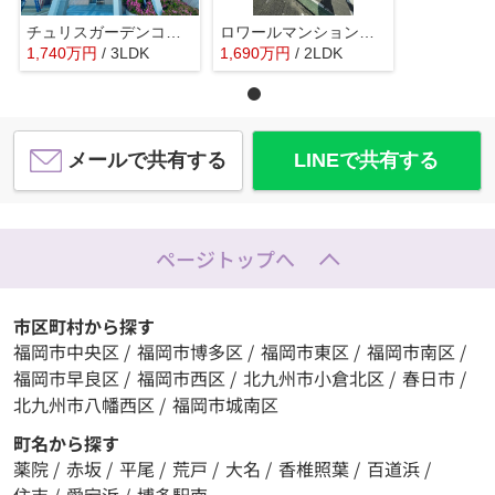
チュリスガーデンコート伊都の国
ロワールマンション前原☆仲介手数料無料☆
1,740
万
円
/ 3LDK
1,690
万
円
/ 2LDK
メールで共有する
LINEで共有する
ページトップへ
市区町村から探す
福岡市中央区
/
福岡市博多区
/
福岡市東区
/
福岡市南区
/
福岡市早良区
/
福岡市西区
/
北九州市小倉北区
/
春日市
/
北九州市八幡西区
/
福岡市城南区
町名から探す
薬院
/
赤坂
/
平尾
/
荒戸
/
大名
/
香椎照葉
/
百道浜
/