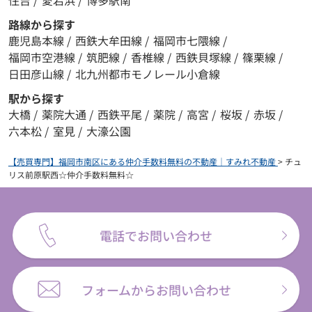
住吉
/
愛宕浜
/
博多駅南
路線から探す
鹿児島本線
/
西鉄大牟田線
/
福岡市七隈線
/
福岡市空港線
/
筑肥線
/
香椎線
/
西鉄貝塚線
/
篠栗線
/
日田彦山線
/
北九州都市モノレール小倉線
駅から探す
大橋
/
薬院大通
/
西鉄平尾
/
薬院
/
高宮
/
桜坂
/
赤坂
/
六本松
/
室見
/
大濠公園
【売買専門】福岡市南区にある仲介手数料無料の不動産｜すみれ不動産
>
チュ
リス前原駅西☆仲介手数料無料☆
電話でお問い合わせ
フォームからお問い合わせ