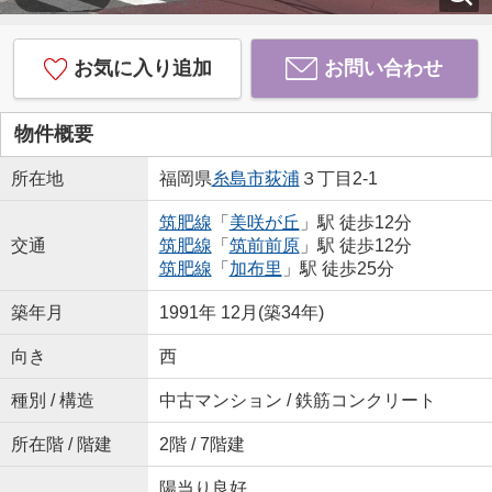
お気に入り追加
お問い合わせ
物件概要
所在地
福岡県
糸島市
荻浦
３丁目2-1
筑肥線
「
美咲が丘
」駅 徒歩12分
交通
筑肥線
「
筑前前原
」駅 徒歩12分
筑肥線
「
加布里
」駅 徒歩25分
築年月
1991年 12月(築34年)
向き
西
種別 / 構造
中古マンション / 鉄筋コンクリート
所在階 / 階建
2階 / 7階建
陽当り良好