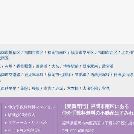
福岡市博多区
/
福岡市東区
/
福岡市南区
/
福岡市早良区
/
福岡市西区
/
北九州
城南区
尾
/
赤坂
/
香椎照葉
/
百道浜
/
大名
/
博多駅前
/
博多駅南
/
愛宕浜
福岡市空港線
/
鹿児島本線
/
福岡市七隈線
/
筑肥線
/
西鉄貝塚線
/
日田彦山線
線
西鉄平尾
/
薬院
/
桜坂
/
高宮
/
赤坂
/
六本松
/
大濠公園
/
室見
【売買専門】福岡市南区にある
仲介手数料無料マンション
仲介手数料無料の不動産はすみれ
駅徒歩10分以内
リフォーム・リノベ済
福岡県福岡市南区高宮３丁目2-27 医忠会
ペット可or相談OK
TEL:092-406-6497