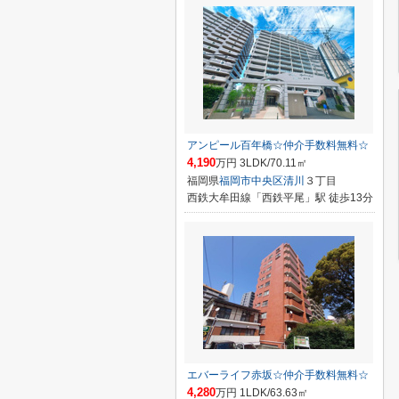
アンピール百年橋☆仲介手数料無料☆
4,190
万円 3LDK/70.11㎡
福岡県
福岡市中央区
清川
３丁目
西鉄大牟田線「西鉄平尾」駅 徒歩13分
エバーライフ赤坂☆仲介手数料無料☆
4,280
万円 1LDK/63.63㎡