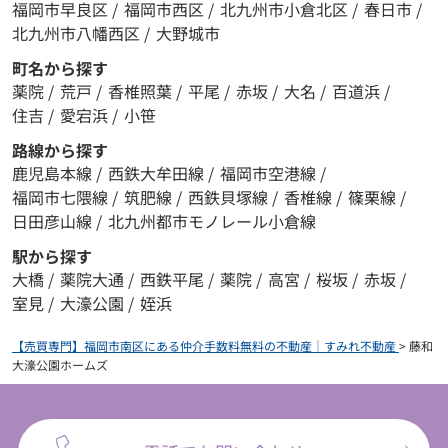
福岡市早良区
/
福岡市西区
/
北九州市小倉北区
/
春日市
/
北九州市八幡西区
/
大野城市
町名から探す
薬院
/
荒戸
/
香椎照葉
/
平尾
/
赤坂
/
大名
/
百道浜
/
住吉
/
愛宕浜
/
小笹
路線から探す
鹿児島本線
/
西鉄大牟田線
/
福岡市空港線
/
福岡市七隈線
/
筑肥線
/
西鉄貝塚線
/
香椎線
/
篠栗線
/
日田彦山線
/
北九州都市モノレール小倉線
駅から探す
大橋
/
薬院大通
/
西鉄平尾
/
薬院
/
高宮
/
桜坂
/
赤坂
/
室見
/
大濠公園
/
姪浜
【売買専門】福岡市南区にある仲介手数料無料の不動産｜すみれ不動産
>
藤和
大濠公園ホームズ