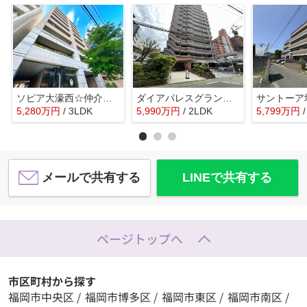
ソピア大濠西☆仲介手数料無料☆
ダイアパレスグランデージ大名☆仲介手数料無料☆
5,280
万
円
/ 3LDK
5,990
万
円
/ 2LDK
5,799
万
円
メールで共有する
LINEで共有する
ページトップへ
市区町村から探す
福岡市中央区
/
福岡市博多区
/
福岡市東区
/
福岡市南区
/