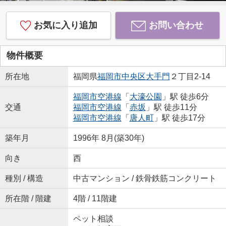
お気に入り追加
お問い合わせ
物件概要
所在地
福岡県
福岡市中央区
大手門
２丁目2-14
福岡市空港線
「
大濠公園
」駅 徒歩6分
交通
福岡市空港線
「
赤坂
」駅 徒歩11分
福岡市空港線
「
唐人町
」駅 徒歩17分
築年月
1996年 8月(築30年)
向き
西
種別 / 構造
中古マンション / 鉄骨鉄筋コンクリート
所在階 / 階建
4階 / 11階建
ペット相談