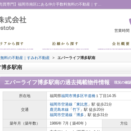
エバーライフ博多駅南の過去掲載物件｜【売買専門】福岡市南区にある仲介手数料無料の不動産｜すみれ不動産
営業時間
料無料の不動産｜すみれ不動産
>
エバーライフ博多駅南
フ博多駅南
エバーライフ博多駅南
の過去掲載物件情報
現況の確
所在地
福岡県
福岡市博多区
半道橋
１丁目14-35
福岡市空港線
「
東比恵
」駅 徒歩21分
交通
鹿児島本線
「
竹下
」駅 徒歩20分
福岡市空港線
「
博多
」駅 徒歩31分
築年月（築年数）
1986年 7月 ( 築40年 )
方位