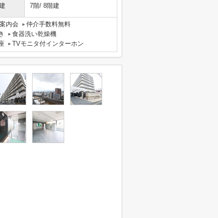
建
7階/ 8階建
案内会
仲介手数料無料
き
食器洗い乾燥機
座
TVモニタ付インターホン