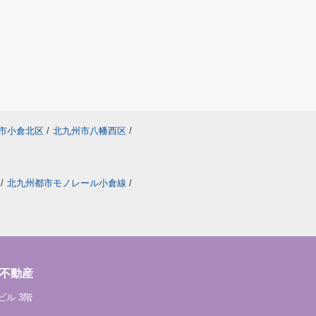
市小倉北区
/
北九州市八幡西区
/
/
北九州都市モノレール小倉線
/
不動産
ビル 3階