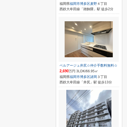
福岡県
福岡市博多区
麦野
４丁目
西鉄大牟田線「雑餉隈」駅 徒歩2分
ベルアージュ井尻☆仲介手数料無料☆
2,690
万円 3LDK/66.95㎡
福岡県
福岡市博多区
諸岡
３丁目
西鉄大牟田線「井尻」駅 徒歩13分