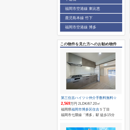
福岡市空港線 東比恵
鹿児島本線 竹下
福岡市空港線 博多
この物件を見た方へのお勧め物件
第三住吉ハイツ☆仲介手数料無料☆
2,569
万円 2LDK/67.20㎡
福岡県
福岡市博多区
住吉
５丁目
福岡市七隈線「博多」駅 徒歩15分