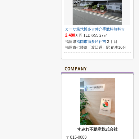
カーサ第弐博多☆仲介手数料無料☆
2,480
万円 1LDK/55.27㎡
福岡県
福岡市博多区
住吉
２丁目
福岡市七隈線「渡辺通」駅 徒歩10分
すみれ不動産株式会社
〒815-0083