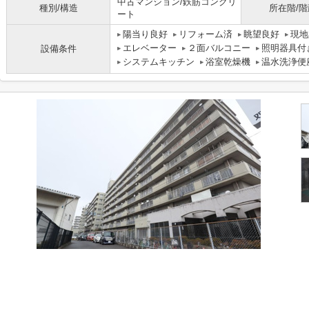
中古マンション/鉄筋コンクリ
種別/構造
所在階/階
ート
陽当り良好
リフォーム済
眺望良好
現地
エレベーター
２面バルコニー
照明器具付
設備条件
システムキッチン
浴室乾燥機
温水洗浄便