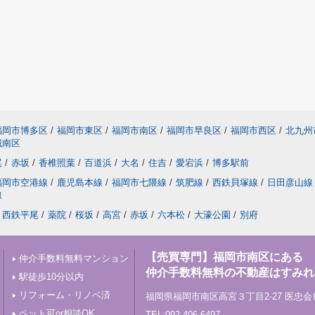
福岡市博多区
/
福岡市東区
/
福岡市南区
/
福岡市早良区
/
福岡市西区
/
北九州
城南区
尾
/
赤坂
/
香椎照葉
/
百道浜
/
大名
/
住吉
/
愛宕浜
/
博多駅前
福岡市空港線
/
鹿児島本線
/
福岡市七隈線
/
筑肥線
/
西鉄貝塚線
/
日田彦山線
線
西鉄平尾
/
薬院
/
桜坂
/
高宮
/
赤坂
/
六本松
/
大濠公園
/
別府
【売買専門】福岡市南区にある
仲介手数料無料マンション
仲介手数料無料の不動産はすみれ
駅徒歩10分以内
リフォーム・リノベ済
福岡県福岡市南区高宮３丁目2-27 医忠会
ペット可or相談OK
TEL:092-406-6497