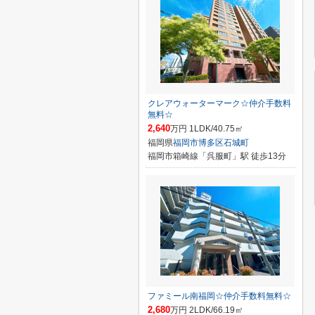
クレアウォーターマーク☆仲介手数料
無料☆
2,640
万円 1LDK/40.75㎡
福岡県
福岡市博多区
石城町
福岡市箱崎線「呉服町」駅 徒歩13分
ファミール南福岡☆仲介手数料無料☆
2,680
万円 2LDK/66.19㎡