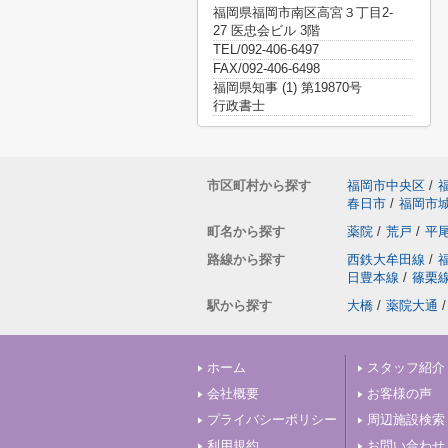
福岡県福岡市南区高宮３丁目2-
27 医忠会ビル 3階
TEL/092-406-6497
FAX/092-406-6498
福岡県知事 (1) 第19870号
行政書士
市区町村から探す
福岡市中央区
/
春日市
/
福岡市
町名から探す
薬院
/
荒戸
/
平
路線から探す
西鉄大牟田線
/
日豊本線
/
篠栗
駅から探す
大橋
/
薬院大通
/
ホーム
スタッフ紹介
会社概要
お客様の声
プライバシーポリシー
周辺施設検索
利用規約
お問い合わせ