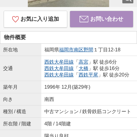
お気に入り追加
お問い合わせ
物件概要
所在地
福岡県
福岡市南区
野間
１丁目12-18
西鉄大牟田線
「
高宮
」駅 徒歩6分
交通
西鉄大牟田線
「
大橋
」駅 徒歩16分
西鉄大牟田線
「
西鉄平尾
」駅 徒歩20分
築年月
1996年 12月(築29年)
向き
南西
種別 / 構造
中古マンション / 鉄骨鉄筋コンクリート
所在階 / 階建
4階 / 14階建
陽当り良好