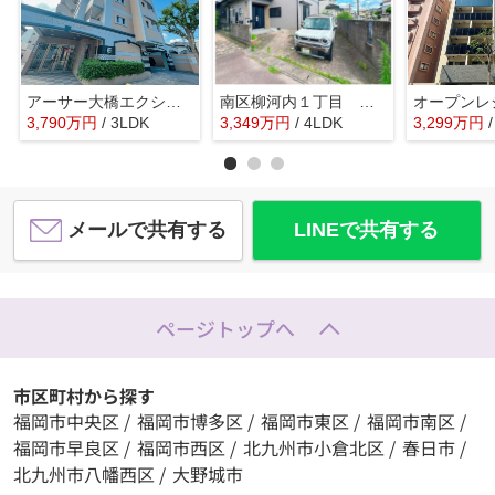
アーサー大橋エクシオⅡ☆仲介手数料無料☆
南区柳河内１丁目 中古一戸建☆仲介手数料無料☆
3,790
万
円
/ 3LDK
3,349
万
円
/ 4LDK
3,299
万
円
メールで共有する
LINEで共有する
ページトップへ
市区町村から探す
福岡市中央区
/
福岡市博多区
/
福岡市東区
/
福岡市南区
/
福岡市早良区
/
福岡市西区
/
北九州市小倉北区
/
春日市
/
北九州市八幡西区
/
大野城市