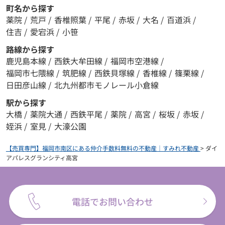
町名から探す
薬院
/
荒戸
/
香椎照葉
/
平尾
/
赤坂
/
大名
/
百道浜
/
住吉
/
愛宕浜
/
小笹
路線から探す
鹿児島本線
/
西鉄大牟田線
/
福岡市空港線
/
福岡市七隈線
/
筑肥線
/
西鉄貝塚線
/
香椎線
/
篠栗線
/
日田彦山線
/
北九州都市モノレール小倉線
駅から探す
大橋
/
薬院大通
/
西鉄平尾
/
薬院
/
高宮
/
桜坂
/
赤坂
/
姪浜
/
室見
/
大濠公園
【売買専門】福岡市南区にある仲介手数料無料の不動産｜すみれ不動産
>
ダイ
アパレスグランシティ高宮
電話でお問い合わせ