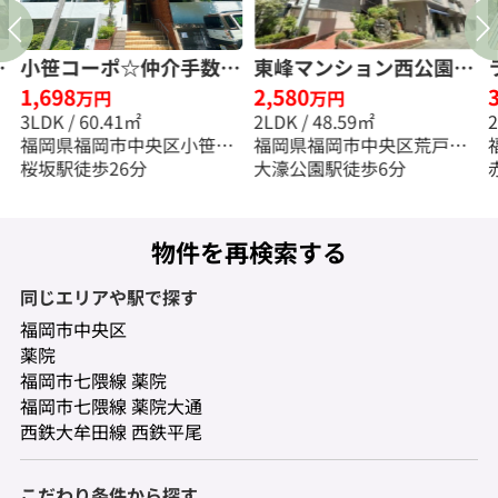
☆
小笹コーポ☆仲介手数料
東峰マンション西公園☆
1,698
2,580
無料☆
仲介手数料無料☆
万円
万円
3LDK / 60.41㎡
2LDK / 48.59㎡
福岡県福岡市中央区小笹１
福岡県福岡市中央区荒戸３
丁目
桜坂駅徒歩26分
丁目
大濠公園駅徒歩6分
物件を再検索する
同じエリアや駅で探す
福岡市中央区
薬院
福岡市七隈線 薬院
福岡市七隈線 薬院大通
西鉄大牟田線 西鉄平尾
こだわり条件から探す