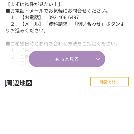
【まずは物件が見たい！】
■お電話・メールでお気軽にお問合せください。
１．【お電話】 092-406-6497
２．【メール】「資料請求」「問い合わせ」ボタンよ
りお進みください。
■ご希望日時とお待ち合わせ方法をご指定ください。
１．ご来店
２．ご自宅送迎
３．現地・最寄駅等でのお待ち合わせ。
【気軽に相談から♪】
地図で開く
■『失敗しない住まい選びのポイント！』、『購入の流
周辺地図
れや住宅ローン等のお金について』、
『購入後に気を付けることって何？』などあらゆる
ご質問にお答えします。
【その他】
■詳しくは、当社スタッフにお問合せください。