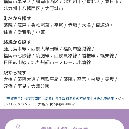
福岡市早良区
/
福岡市西区
/
北九州市小倉北区
/
春日市
/
北九州市八幡西区
/
大野城市
町名から探す
薬院
/
荒戸
/
香椎照葉
/
平尾
/
赤坂
/
大名
/
百道浜
/
住吉
/
愛宕浜
/
小笹
路線から探す
鹿児島本線
/
西鉄大牟田線
/
福岡市空港線
/
福岡市七隈線
/
筑肥線
/
西鉄貝塚線
/
香椎線
/
篠栗線
/
日田彦山線
/
北九州都市モノレール小倉線
駅から探す
大橋
/
薬院大通
/
西鉄平尾
/
薬院
/
高宮
/
桜坂
/
赤坂
/
姪浜
/
室見
/
大濠公園
【売買専門】福岡市南区にある仲介手数料無料の不動産｜すみれ不動産
>
ダイ
アパレスグランデージ大名☆仲介手数料無料☆
電話でお問い合わせ