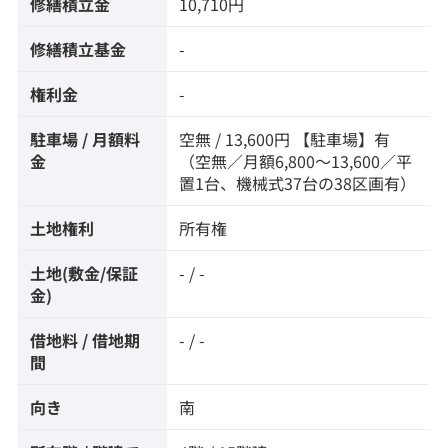
修繕積立金
10,710円
修繕積立基金
-
権利金
-
駐車場 / 月額料
空無 / 13,600円 【駐車場】有
金
（空無／月額6,800～13,600／平
置1台、機械式37台の38区画有）
土地権利
所有権
土地(敷金/保証
- / -
金)
借地料 / 借地期
- / -
間
向き
南