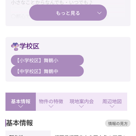
小さなことからなんでも・いつでも♪
〇都心で広く暮らす、ワンランク上の2LDK♪
〇新耐震基準・住宅ローン控除利用可♪
〇水回り新品交換済みで快適にご入居♪
学校区
【教育】
【小学校区】舞鶴小
◆舞鶴小学校：徒歩11分
【中学校区】舞鶴中
◆舞鶴中学校：徒歩11分
【暮らし】
◆にしてつストアレガネットキュート赤坂店：徒歩
7分
基本情報
物件の特徴
現地案内会
周辺地図
◆サニー警固店：徒歩7分
◆ファミリーマート 福岡大名一丁目店：徒歩1分
基本情報
情報の見方