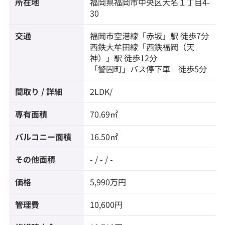
所在地
福岡県
福岡市中央区
大名
１丁目4-
30
交通
福岡市空港線
「
赤坂
」駅 徒歩7分
西鉄大牟田線
「
西鉄福岡（天
神）
」駅 徒歩12分
「警固町」バス停下車 徒歩5分
間取り / 詳細
2LDK/
専有面積
70.69㎡
バルコニー面積
16.50㎡
その他面積
- / - / -
価格
5,990万円
管理費
10,600円