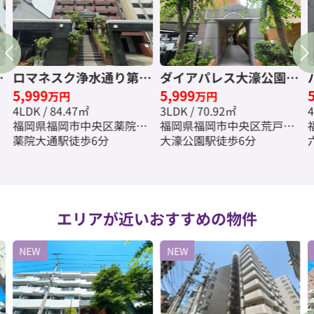
数
ロマネスク浄水通り第
ダイアパレス大濠公園
5,999
5,999
2☆仲介手数料無料☆
Ⅱ☆仲介手数料無料☆
万円
万円
4LDK / 84.47㎡
3LDK / 70.92㎡
4
福岡県福岡市中央区薬院４
福岡県福岡市中央区荒戸２
丁目
薬院大通駅徒歩6分
丁目
大濠公園駅徒歩6分
エリアが近いおすすめの物件
NEW
NEW