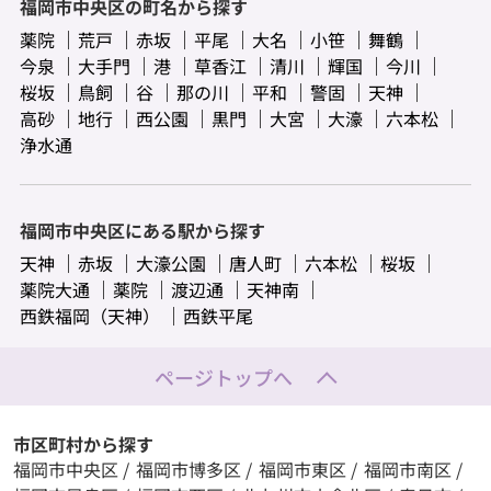
福岡市中央区の町名から探す
薬院
荒戸
赤坂
平尾
大名
小笹
舞鶴
今泉
大手門
港
草香江
清川
輝国
今川
桜坂
鳥飼
谷
那の川
平和
警固
天神
高砂
地行
西公園
黒門
大宮
大濠
六本松
浄水通
福岡市中央区にある駅から探す
天神
赤坂
大濠公園
唐人町
六本松
桜坂
薬院大通
薬院
渡辺通
天神南
西鉄福岡（天神）
西鉄平尾
ページトップへ
市区町村から探す
福岡市中央区
/
福岡市博多区
/
福岡市東区
/
福岡市南区
/