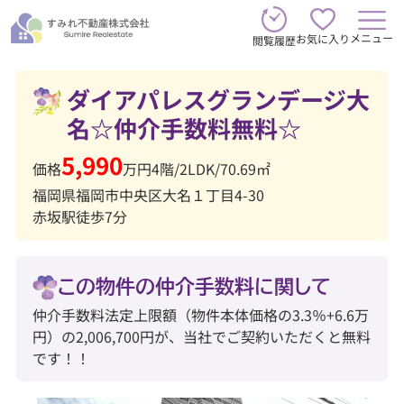
メニュー
お気に入り
閲覧履歴
ダイアパレスグランデージ大
名☆仲介手数料無料☆
5,990
価格
万円
4階
/
2LDK
/
70.69㎡
福岡県福岡市中央区大名１丁目4-30
赤坂駅徒歩7分
この物件の仲介手数料に関して
仲介手数料法定上限額（物件本体価格の3.3％+6.6万
円）の2,006,700円が、当社でご契約いただくと無料
です！！