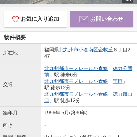
お気に入り追加
お問い合わせ
物件概要
福岡県
北九州市小倉南区
企救丘
６丁目2-
所在地
47
北九州都市モノレール小倉線
「
徳力公団
前
」駅 徒歩6分
北九州都市モノレール小倉線
「
守恒
」
交通
駅 徒歩12分
北九州都市モノレール小倉線
「
徳力嵐山
口
」駅 徒歩12分
築年月
1996年 5月(築30年)
向き
-