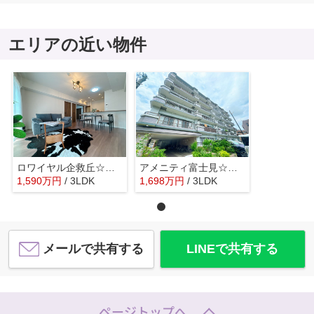
エリアの近い物件
ロワイヤル企救丘☆仲介手数料無料☆
アメニティ富士見☆仲介手数料無料☆
1,590
万
円
/ 3LDK
1,698
万
円
/ 3LDK
メールで共有する
LINEで共有する
ページトップへ