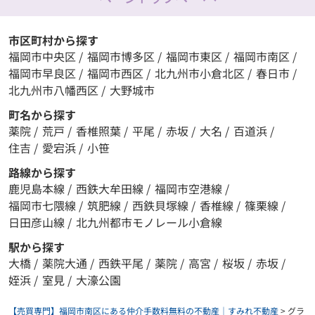
市区町村から探す
福岡市中央区
/
福岡市博多区
/
福岡市東区
/
福岡市南区
/
福岡市早良区
/
福岡市西区
/
北九州市小倉北区
/
春日市
/
北九州市八幡西区
/
大野城市
町名から探す
薬院
/
荒戸
/
香椎照葉
/
平尾
/
赤坂
/
大名
/
百道浜
/
住吉
/
愛宕浜
/
小笹
路線から探す
鹿児島本線
/
西鉄大牟田線
/
福岡市空港線
/
福岡市七隈線
/
筑肥線
/
西鉄貝塚線
/
香椎線
/
篠栗線
/
日田彦山線
/
北九州都市モノレール小倉線
駅から探す
大橋
/
薬院大通
/
西鉄平尾
/
薬院
/
高宮
/
桜坂
/
赤坂
/
姪浜
/
室見
/
大濠公園
【売買専門】福岡市南区にある仲介手数料無料の不動産｜すみれ不動産
>
グラ