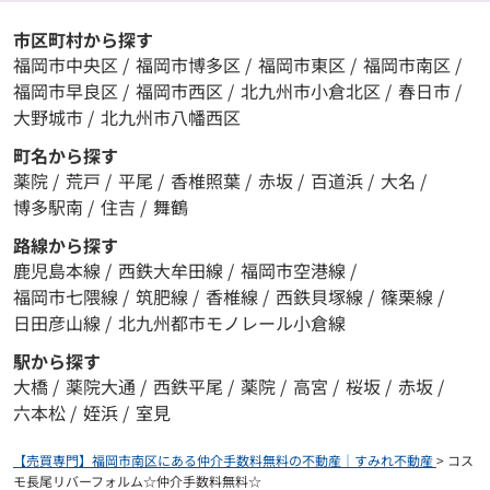
市区町村から探す
福岡市中央区
/
福岡市博多区
/
福岡市東区
/
福岡市南区
/
福岡市早良区
/
福岡市西区
/
北九州市小倉北区
/
春日市
/
大野城市
/
北九州市八幡西区
町名から探す
薬院
/
荒戸
/
平尾
/
香椎照葉
/
赤坂
/
百道浜
/
大名
/
博多駅南
/
住吉
/
舞鶴
路線から探す
鹿児島本線
/
西鉄大牟田線
/
福岡市空港線
/
福岡市七隈線
/
筑肥線
/
香椎線
/
西鉄貝塚線
/
篠栗線
/
日田彦山線
/
北九州都市モノレール小倉線
駅から探す
大橋
/
薬院大通
/
西鉄平尾
/
薬院
/
高宮
/
桜坂
/
赤坂
/
六本松
/
姪浜
/
室見
【売買専門】福岡市南区にある仲介手数料無料の不動産｜すみれ不動産
>
コス
モ長尾リバーフォルム☆仲介手数料無料☆