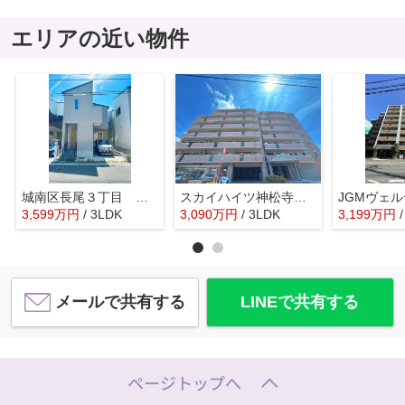
エリアの近い物件
城南区長尾３丁目 中古一戸建☆仲介手数料無料☆
スカイハイツ神松寺☆仲介手数料無料☆
3,599
万
円
/ 3LDK
3,090
万
円
/ 3LDK
3,199
万
円
メールで共有する
LINEで共有する
ページトップへ