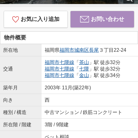
お気に入り追加
お問い合わせ
物件概要
所在地
福岡県
福岡市城南区
長尾
３丁目22-24
福岡市七隈線
「
茶山
」駅 徒歩32分
交通
福岡市七隈線
「
七隈
」駅 徒歩32分
福岡市七隈線
「
金山
」駅 徒歩34分
築年月
2003年 11月(築22年)
向き
西
種別 / 構造
中古マンション / 鉄筋コンクリート
所在階 / 階建
3階 / 9階建
ペット相談