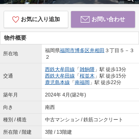
お気に入り追加
お問い合わせ
物件概要
福岡県
福岡市博多区
井相田
３丁目５－３
所在地
２
西鉄大牟田線
「
雑餉隈
」駅 徒歩13分
交通
西鉄大牟田線
「
桜並木
」駅 徒歩15分
鹿児島本線
「
南福岡
」駅 徒歩22分
築年月
2024年 4月(築2年)
向き
南西
種別 / 構造
中古マンション / 鉄筋コンクリート
所在階 / 階建
3階 / 13階建