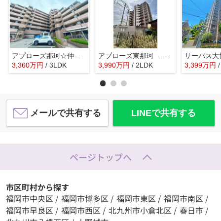
アプローズ那珂☆仲介手数料無料☆
アプローズ東那珂 ２番館☆仲介手数料無料☆
3,360
万
円
/ 3LDK
3,990
万
円
/ 2LDK
3,399
万
円
メールで共有する
LINEで共有する
ページトップへ
市区町村から探す
福岡市中央区
/
福岡市博多区
/
福岡市東区
/
福岡市南区
/
福岡市早良区
/
福岡市西区
/
北九州市小倉北区
/
春日市
/