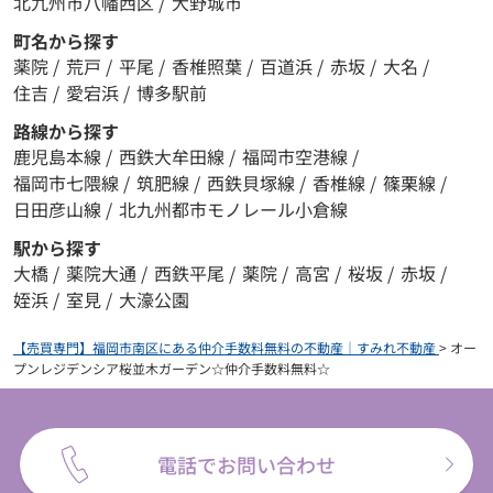
北九州市八幡西区
/
大野城市
町名から探す
薬院
/
荒戸
/
平尾
/
香椎照葉
/
百道浜
/
赤坂
/
大名
/
住吉
/
愛宕浜
/
博多駅前
路線から探す
鹿児島本線
/
西鉄大牟田線
/
福岡市空港線
/
福岡市七隈線
/
筑肥線
/
西鉄貝塚線
/
香椎線
/
篠栗線
/
日田彦山線
/
北九州都市モノレール小倉線
駅から探す
大橋
/
薬院大通
/
西鉄平尾
/
薬院
/
高宮
/
桜坂
/
赤坂
/
姪浜
/
室見
/
大濠公園
【売買専門】福岡市南区にある仲介手数料無料の不動産｜すみれ不動産
>
オー
プンレジデンシア桜並木ガーデン☆仲介手数料無料☆
電話でお問い合わせ