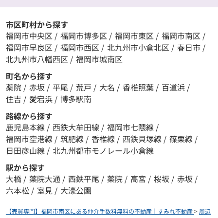
市区町村から探す
福岡市中央区
/
福岡市博多区
/
福岡市東区
/
福岡市南区
/
福岡市早良区
/
福岡市西区
/
北九州市小倉北区
/
春日市
/
北九州市八幡西区
/
福岡市城南区
町名から探す
薬院
/
赤坂
/
平尾
/
荒戸
/
大名
/
香椎照葉
/
百道浜
/
住吉
/
愛宕浜
/
博多駅南
路線から探す
鹿児島本線
/
西鉄大牟田線
/
福岡市七隈線
/
福岡市空港線
/
筑肥線
/
香椎線
/
西鉄貝塚線
/
篠栗線
/
日田彦山線
/
北九州都市モノレール小倉線
駅から探す
大橋
/
薬院大通
/
西鉄平尾
/
薬院
/
高宮
/
桜坂
/
赤坂
/
六本松
/
室見
/
大濠公園
【売買専門】福岡市南区にある仲介手数料無料の不動産｜すみれ不動産
>
周辺