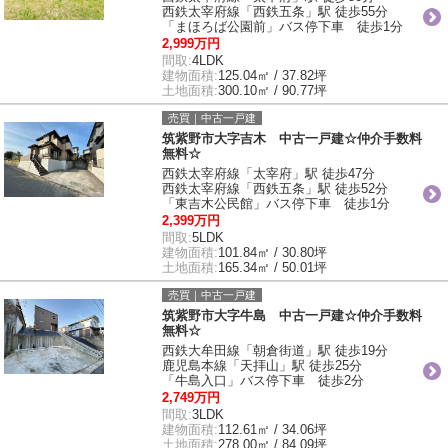
西鉄太宰府線「西鉄五条」駅 徒歩55分
「まほろば公園前」バス停下車 徒歩1分
2,999万円
間取:
4LDK
建物面積:
125.04㎡ / 37.82坪
土地面積:
300.10㎡ / 90.77坪
売買｜中古一戸建
筑紫野市大字吉木 中古一戸建☆仲介手数料
無料☆
西鉄太宰府線「太宰府」駅 徒歩47分
西鉄太宰府線「西鉄五条」駅 徒歩52分
「東吉木公民館」バス停下車 徒歩1分
2,399万円
間取:
5LDK
建物面積:
101.84㎡ / 30.80坪
土地面積:
165.34㎡ / 50.01坪
売買｜中古一戸建
筑紫野市大字牛島 中古一戸建☆仲介手数料
無料☆
西鉄大牟田線「朝倉街道」駅 徒歩19分
鹿児島本線「天拝山」駅 徒歩25分
「牛島入口」バス停下車 徒歩2分
2,749万円
間取:
3LDK
建物面積:
112.61㎡ / 34.06坪
土地面積:
278.00㎡ / 84.09坪