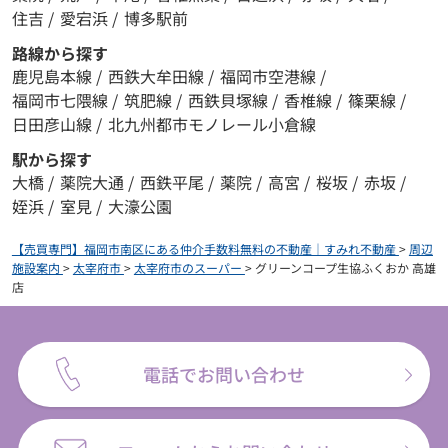
住吉
/
愛宕浜
/
博多駅前
路線から探す
鹿児島本線
/
西鉄大牟田線
/
福岡市空港線
/
福岡市七隈線
/
筑肥線
/
西鉄貝塚線
/
香椎線
/
篠栗線
/
日田彦山線
/
北九州都市モノレール小倉線
駅から探す
大橋
/
薬院大通
/
西鉄平尾
/
薬院
/
高宮
/
桜坂
/
赤坂
/
姪浜
/
室見
/
大濠公園
【売買専門】福岡市南区にある仲介手数料無料の不動産｜すみれ不動産
>
周辺
施設案内
>
太宰府市
>
太宰府市のスーパー
>
グリーンコープ生協ふくおか 高雄
店
電話でお問い合わせ