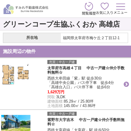
メニュー
お気に入り
閲覧履歴
グリーンコープ生協ふくおか 高雄店
所在地
福岡県太宰府市梅ケ丘２丁目12-1
施設周辺の物件
売買｜中古一戸建
太宰府市高雄４丁目 中古一戸建☆仲介手数
料無料☆
西鉄大牟田線「紫」駅 徒歩30分
「高雄中央公園」バス停下車 徒歩4分
「高雄台入口」バス停下車 徒歩6分
1,629万円
間取:
3LDK
建物面積:
85.29㎡ / 25.80坪
土地面積:
145.00㎡ / 43.86坪
売買｜中古一戸建
紫野市大字吉木 中古一戸建☆仲介手数料無
料☆
西鉄太宰府線「太宰府」駅 徒歩50分