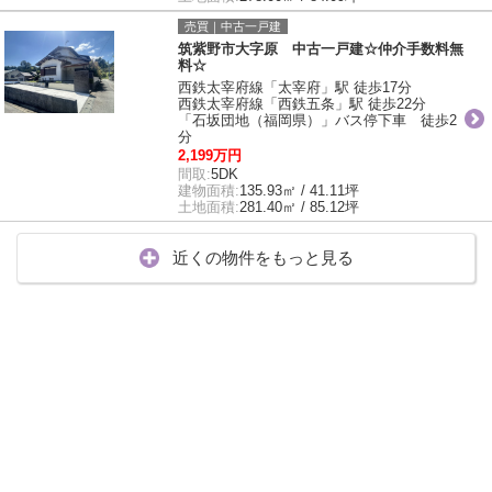
売買｜中古一戸建
筑紫野市大字原 中古一戸建☆仲介手数料無
料☆
西鉄太宰府線「太宰府」駅 徒歩17分
西鉄太宰府線「西鉄五条」駅 徒歩22分
「石坂団地（福岡県）」バス停下車 徒歩2
分
2,199万円
間取:
5DK
建物面積:
135.93㎡ / 41.11坪
土地面積:
281.40㎡ / 85.12坪
近くの物件をもっと見る