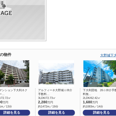
の物件
大野城下
マンション下大利ネク
アルフィーネ大野城☆仲介
下大利団地 26☆仲介手
ー…
手数料…
料無…
/72.72㎡
3LDK/72.73㎡
2LDK/62.42㎡
90
2,280
1,680
万円
万円
万円
1m／13分
約1472m／19分
約1083m／14分
詳細を見る
詳細を見る
詳細を見る