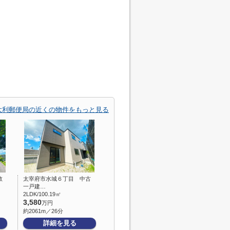
大利郵便局の近くの物件をもっと見る
数
太宰府市水城６丁目 中古
一戸建…
2LDK/100.19㎡
3,580
万円
約2061m／26分
詳細を見る