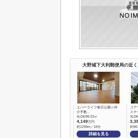
大野城下大利郵便局の近く
エバーライフ春日公園☆仲
コア
介手数…
ステ
4LDK/95.53㎡
3LDK
4,149
3,3
万円
約1259m／16分
約96
詳細を見る