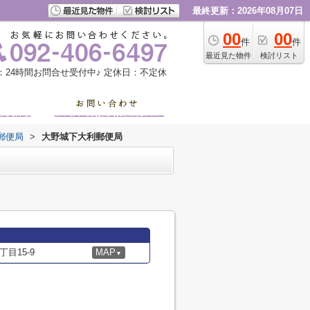
最終更新：2026年08月07日
00
00
件
件
最近見た物件
検討リスト
：24時間お問合せ受付中♪
定休日：不定休
郵便局
>
大野城下大利郵便局
目15-9
MAP
▼