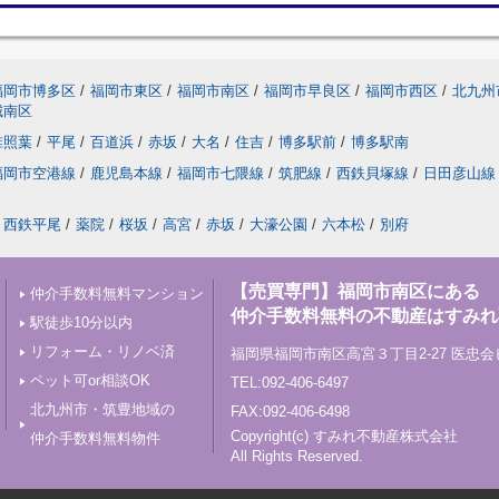
福岡市博多区
/
福岡市東区
/
福岡市南区
/
福岡市早良区
/
福岡市西区
/
北九州
城南区
椎照葉
/
平尾
/
百道浜
/
赤坂
/
大名
/
住吉
/
博多駅前
/
博多駅南
福岡市空港線
/
鹿児島本線
/
福岡市七隈線
/
筑肥線
/
西鉄貝塚線
/
日田彦山線
西鉄平尾
/
薬院
/
桜坂
/
高宮
/
赤坂
/
大濠公園
/
六本松
/
別府
【売買専門】福岡市南区にある
仲介手数料無料マンション
仲介手数料無料の不動産はすみれ
駅徒歩10分以内
リフォーム・リノベ済
福岡県福岡市南区高宮３丁目2-27 医忠会
ペット可or相談OK
TEL:092-406-6497
北九州市・筑豊地域の
FAX:092-406-6498
Copyright(c) すみれ不動産株式会社
仲介手数料無料物件
All Rights Reserved.