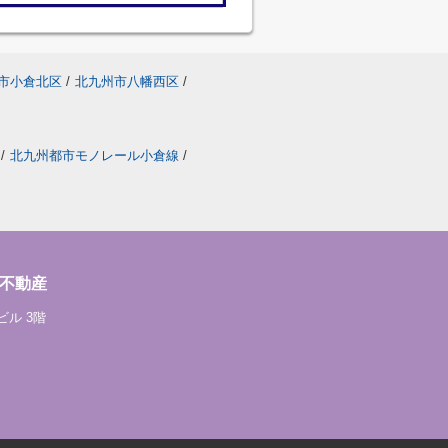
市小倉北区
/
北九州市八幡西区
/
/
北九州都市モノレール小倉線
/
不動産
ビル 3階