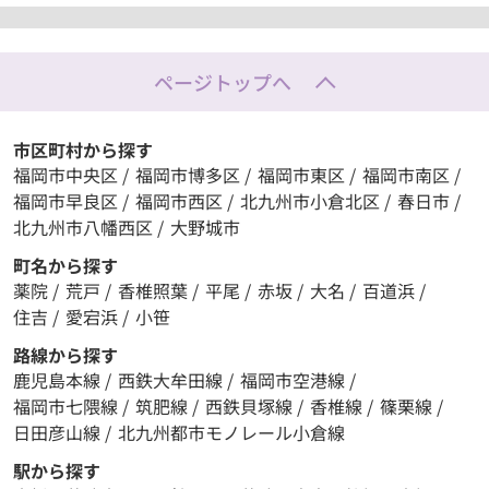
ページトップへ
市区町村から探す
福岡市中央区
/
福岡市博多区
/
福岡市東区
/
福岡市南区
/
福岡市早良区
/
福岡市西区
/
北九州市小倉北区
/
春日市
/
北九州市八幡西区
/
大野城市
町名から探す
薬院
/
荒戸
/
香椎照葉
/
平尾
/
赤坂
/
大名
/
百道浜
/
住吉
/
愛宕浜
/
小笹
路線から探す
鹿児島本線
/
西鉄大牟田線
/
福岡市空港線
/
福岡市七隈線
/
筑肥線
/
西鉄貝塚線
/
香椎線
/
篠栗線
/
日田彦山線
/
北九州都市モノレール小倉線
駅から探す