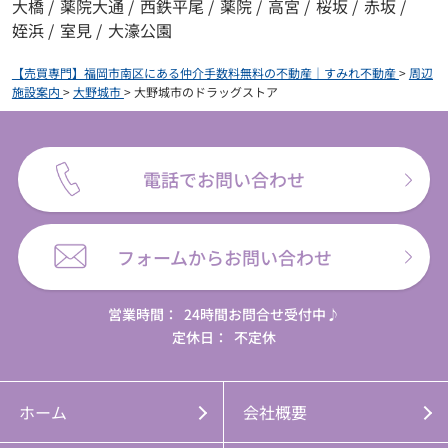
大橋
/
薬院大通
/
西鉄平尾
/
薬院
/
高宮
/
桜坂
/
赤坂
/
姪浜
/
室見
/
大濠公園
【売買専門】福岡市南区にある仲介手数料無料の不動産｜すみれ不動産
>
周辺
施設案内
>
大野城市
>
大野城市のドラッグストア
電話でお問い合わせ
フォームからお問い合わせ
営業時間：
24時間お問合せ受付中♪
定休日：
不定休
ホーム
会社概要