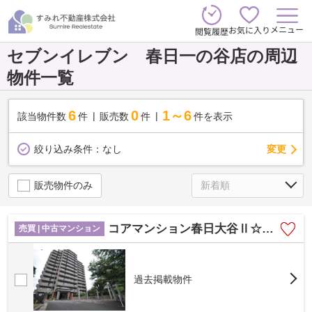
メニュー
お気に入り
閲覧履歴
セブンイレブン 春日一の谷店の周辺
物件一覧
6
0
1～6
該当物件数
件
販売数
件
件を表示
変更
絞り込み条件：
なし
販売物件のみ
コアマンション春日大谷Ⅱ☆仲介手数料無料☆
売買 | 中古マンション
過去掲載物件