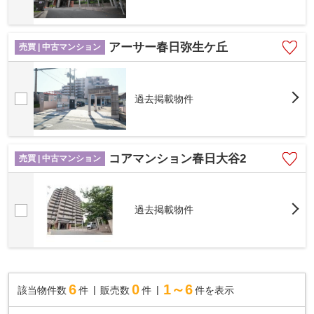
アーサー春日弥生ケ丘
売買 | 中古マンション
過去掲載物件
コアマンション春日大谷2
売買 | 中古マンション
過去掲載物件
6
0
1～6
該当物件数
件
販売数
件
件を表示