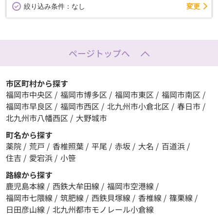
変更
絞り込み条件：
なし
ページトップへ
市区町村から探す
福岡市中央区
/
福岡市博多区
/
福岡市東区
/
福岡市南区
/
福岡市早良区
/
福岡市西区
/
北九州市小倉北区
/
春日市
/
北九州市八幡西区
/
大野城市
町名から探す
薬院
/
荒戸
/
香椎照葉
/
平尾
/
赤坂
/
大名
/
百道浜
/
住吉
/
愛宕浜
/
小笹
路線から探す
鹿児島本線
/
西鉄大牟田線
/
福岡市空港線
/
福岡市七隈線
/
筑肥線
/
西鉄貝塚線
/
香椎線
/
篠栗線
/
日田彦山線
/
北九州都市モノレール小倉線