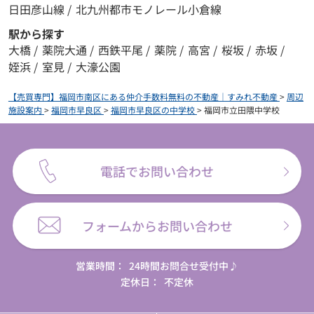
日田彦山線
/
北九州都市モノレール小倉線
駅から探す
大橋
/
薬院大通
/
西鉄平尾
/
薬院
/
高宮
/
桜坂
/
赤坂
/
姪浜
/
室見
/
大濠公園
【売買専門】福岡市南区にある仲介手数料無料の不動産｜すみれ不動産
>
周辺
施設案内
>
福岡市早良区
>
福岡市早良区の中学校
>
福岡市立田隈中学校
電話でお問い合わせ
フォームからお問い合わせ
営業時間：
24時間お問合せ受付中♪
定休日：
不定休