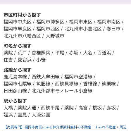
市区町村から探す
福岡市中央区
/
福岡市博多区
/
福岡市東区
/
福岡市南区
/
福岡市早良区
/
福岡市西区
/
北九州市小倉北区
/
春日市
/
北九州市八幡西区
/
大野城市
町名から探す
薬院
/
荒戸
/
香椎照葉
/
平尾
/
赤坂
/
大名
/
百道浜
/
住吉
/
愛宕浜
/
小笹
路線から探す
鹿児島本線
/
西鉄大牟田線
/
福岡市空港線
/
福岡市七隈線
/
筑肥線
/
西鉄貝塚線
/
香椎線
/
篠栗線
/
日田彦山線
/
北九州都市モノレール小倉線
駅から探す
大橋
/
薬院大通
/
西鉄平尾
/
薬院
/
高宮
/
桜坂
/
赤坂
/
姪浜
/
室見
/
大濠公園
【売買専門】福岡市南区にある仲介手数料無料の不動産｜すみれ不動産
>
周辺