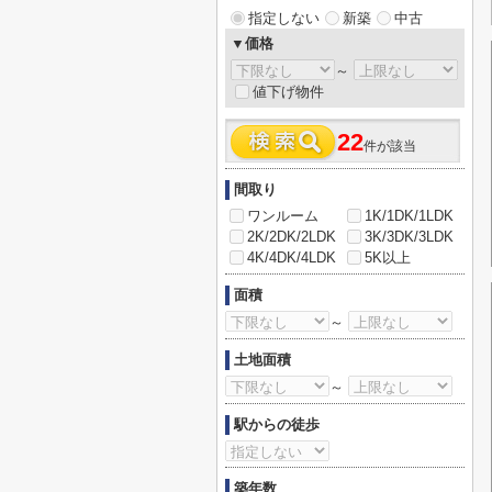
指定しない
新築
中古
▼価格
～
値下げ物件
22
件が該当
間取り
ワンルーム
1K/1DK/1LDK
2K/2DK/2LDK
3K/3DK/3LDK
4K/4DK/4LDK
5K以上
面積
～
土地面積
～
駅からの徒歩
築年数