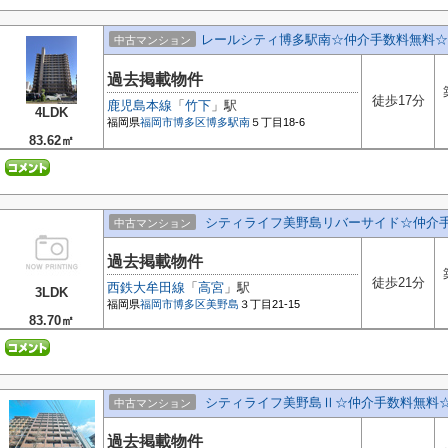
レールシティ博多駅南☆仲介手数料無料☆
中古マンション
過去掲載物件
徒歩17分
鹿児島本線
「
竹下
」駅
4LDK
福岡県
福岡市博多区
博多駅南
５丁目18-6
83.62㎡
シティライフ美野島リバーサイド☆仲介
中古マンション
過去掲載物件
徒歩21分
西鉄大牟田線
「
高宮
」駅
3LDK
福岡県
福岡市博多区
美野島
３丁目21-15
83.70㎡
シティライフ美野島Ⅱ☆仲介手数料無料
中古マンション
過去掲載物件