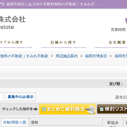
サニー美野島店周辺の物件一覧｜【売買専門】福岡市南区にある仲介手数料無料の不動産｜すみれ不動産
営業時間
料無料の不動産｜すみれ不動産
>
周辺施設案内
>
福岡市博多区
>
福岡市
並び順：
募集中のみ表示
該当公
外観
/
間取り図
価格
駅徒歩