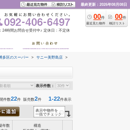
最終更新：2026年08月08日
00
00
件
件
最近見た物件
検討リスト
：24時間お問合せ受付中♪
定休日：不定休
博多区のスーパー
>
サニー美野島店
>
表示件数：
22
2
1-22
開件数
件 販売数
件
件表示
表示中物件を
一括でチェック
築年数
構造