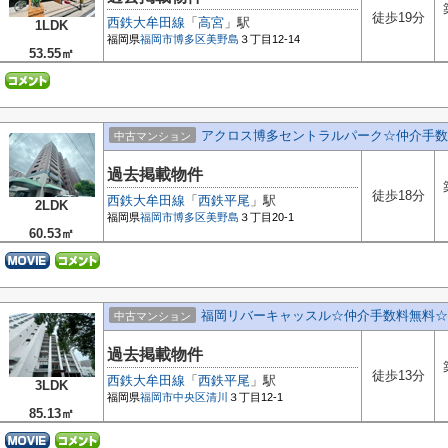
徒歩19分
西鉄大牟田線
「
高宮
」駅
1LDK
福岡県
福岡市博多区
美野島
３丁目12-14
53.55㎡
アクロス博多セントラルパーク☆仲介手数
中古マンション
過去掲載物件
徒歩18分
西鉄大牟田線
「
西鉄平尾
」駅
2LDK
福岡県
福岡市博多区
美野島
３丁目20-1
60.53㎡
福岡リバーキャッスル☆仲介手数料無料☆
中古マンション
過去掲載物件
徒歩13分
西鉄大牟田線
「
西鉄平尾
」駅
3LDK
福岡県
福岡市中央区
清川
３丁目12-1
85.13㎡