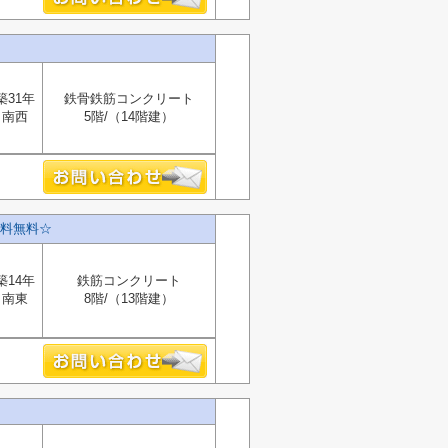
築31年
鉄骨鉄筋コンクリート
南西
5階/（14階建）
料無料☆
築14年
鉄筋コンクリート
南東
8階/（13階建）