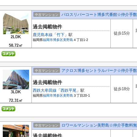
パロスリバーコート博多弐番館☆仲介手数
中古マンション
過去掲載物件
徒歩15分
鹿児島本線
「
竹下
」駅
2LDK
福岡県
福岡市博多区
美野島
４丁目1-2
58.72㎡
アクロス博多セントラルパーク☆仲介手数
中古マンション
過去掲載物件
徒歩18分
西鉄大牟田線
「
西鉄平尾
」駅
3LDK
福岡県
福岡市博多区
美野島
３丁目20-1
72.31㎡
ロワールマンション美野島☆仲介手数料無
中古マンション
過去掲載物件