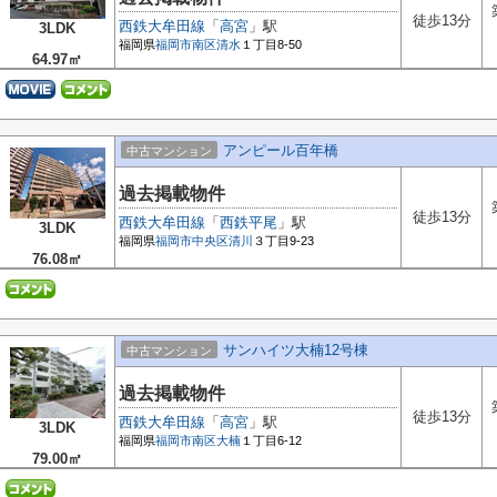
徒歩13分
西鉄大牟田線
「
高宮
」駅
3LDK
福岡県
福岡市南区
清水
１丁目8-50
64.97㎡
アンピール百年橋
中古マンション
過去掲載物件
徒歩13分
西鉄大牟田線
「
西鉄平尾
」駅
3LDK
福岡県
福岡市中央区
清川
３丁目9-23
76.08㎡
サンハイツ大楠12号棟
中古マンション
過去掲載物件
徒歩13分
西鉄大牟田線
「
高宮
」駅
3LDK
福岡県
福岡市南区
大楠
１丁目6-12
79.00㎡