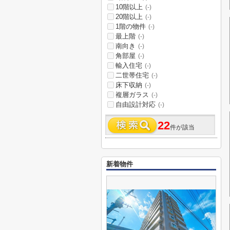
10階以上
(-)
20階以上
(-)
1階の物件
(-)
最上階
(-)
南向き
(-)
角部屋
(-)
輸入住宅
(-)
二世帯住宅
(-)
床下収納
(-)
複層ガラス
(-)
自由設計対応
(-)
22
件が該当
新着物件