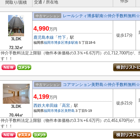
停歩
交通 / 所在地
間取り/面積
レールシティ博多駅南☆仲介手数料無料☆
中古マンション
4,990
万円
徒歩17分
鹿児島本線
「
竹下
」駅
3LDK
福岡県
福岡市博多区
博多駅南
５丁目18-6
72.32㎡
仲介手数料法定上限額（物件本体価格の3.3％+6.6万円）の1,712,700円
す！！
コアマンション美野島☆仲介手数料無料☆
中古マンション
4,199
万円
徒歩21分
西鉄大牟田線
「
高宮
」駅
3LDK
福岡県
福岡市博多区
美野島
３丁目5-19
70.44㎡
仲介手数料法定上限額（物件本体価格の3.3％+6.6万円）の1,451,670円
す！！