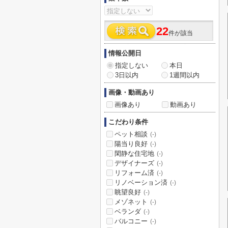
22
件が該当
情報公開日
指定しない
本日
3日以内
1週間以内
画像・動画あり
画像あり
動画あり
こだわり条件
ペット相談
(-)
陽当り良好
(-)
閑静な住宅地
(-)
デザイナーズ
(-)
リフォーム済
(-)
リノベーション済
(-)
眺望良好
(-)
メゾネット
(-)
ベランダ
(-)
バルコニー
(-)