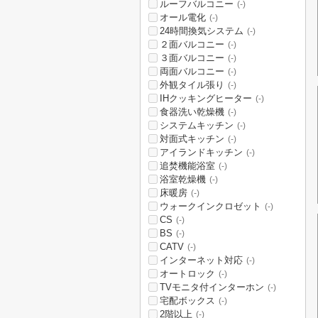
ルーフバルコニー
(-)
オール電化
(-)
24時間換気システム
(-)
２面バルコニー
(-)
３面バルコニー
(-)
両面バルコニー
(-)
外観タイル張り
(-)
IHクッキングヒーター
(-)
食器洗い乾燥機
(-)
システムキッチン
(-)
対面式キッチン
(-)
アイランドキッチン
(-)
追焚機能浴室
(-)
浴室乾燥機
(-)
床暖房
(-)
ウォークインクロゼット
(-)
CS
(-)
BS
(-)
CATV
(-)
インターネット対応
(-)
オートロック
(-)
TVモニタ付インターホン
(-)
宅配ボックス
(-)
2階以上
(-)