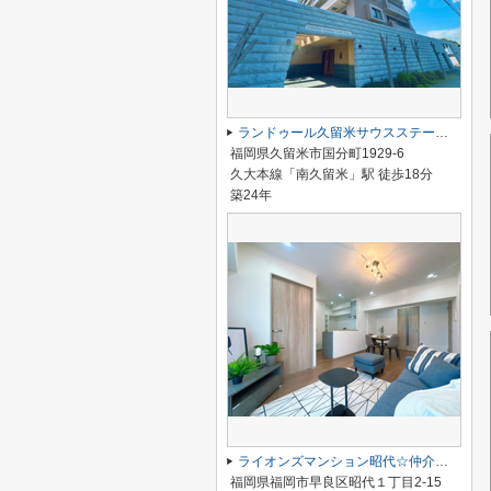
ランドゥール久留米サウスステージ☆仲介手数料無料☆
福岡県久留米市国分町1929-6
久大本線「南久留米」駅 徒歩18分
築24年
ライオンズマンション昭代☆仲介手数料無料☆
福岡県福岡市早良区昭代１丁目2-15