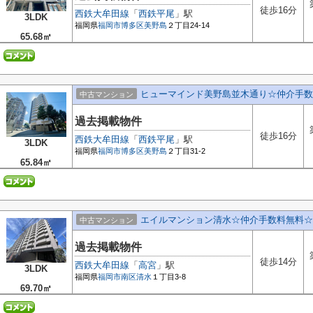
徒歩16分
西鉄大牟田線
「
西鉄平尾
」駅
3LDK
福岡県
福岡市博多区
美野島
２丁目24-14
65.68㎡
ヒューマインド美野島並木通り☆仲介手数
中古マンション
過去掲載物件
徒歩16分
西鉄大牟田線
「
西鉄平尾
」駅
3LDK
福岡県
福岡市博多区
美野島
２丁目31-2
65.84㎡
エイルマンション清水☆仲介手数料無料☆
中古マンション
過去掲載物件
徒歩14分
西鉄大牟田線
「
高宮
」駅
3LDK
福岡県
福岡市南区
清水
１丁目3-8
69.70㎡