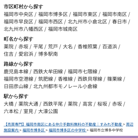
市区町村から探す
福岡市中央区
/
福岡市博多区
/
福岡市東区
/
福岡市南区
/
福岡市早良区
/
福岡市西区
/
北九州市小倉北区
/
春日市
/
北九州市八幡西区
/
福岡市城南区
町名から探す
薬院
/
赤坂
/
平尾
/
荒戸
/
大名
/
香椎照葉
/
百道浜
/
住吉
/
愛宕浜
/
博多駅南
路線から探す
鹿児島本線
/
西鉄大牟田線
/
福岡市七隈線
/
福岡市空港線
/
筑肥線
/
香椎線
/
西鉄貝塚線
/
篠栗線
/
日田彦山線
/
北九州都市モノレール小倉線
駅から探す
大橋
/
薬院大通
/
西鉄平尾
/
薬院
/
高宮
/
桜坂
/
赤坂
/
六本松
/
室見
/
大濠公園
【売買専門】福岡市南区にある仲介手数料無料の不動産｜すみれ不動産
>
周辺
施設案内
>
福岡市博多区
>
福岡市博多区の中学校
>
福岡市立博多中学校