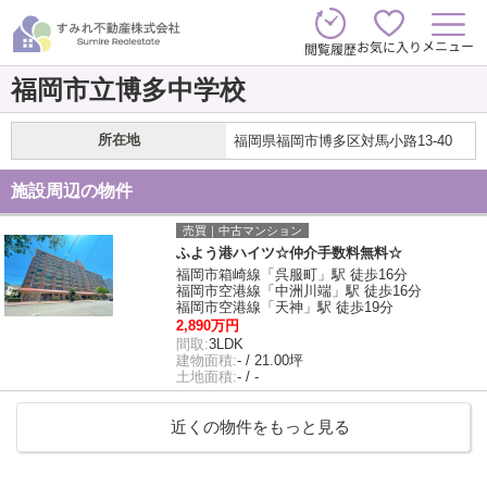
メニュー
お気に入り
閲覧履歴
福岡市立博多中学校
所在地
福岡県福岡市博多区対馬小路13-40
施設周辺の物件
売買｜中古マンション
ふよう港ハイツ☆仲介手数料無料☆
福岡市箱崎線「呉服町」駅 徒歩16分
福岡市空港線「中洲川端」駅 徒歩16分
福岡市空港線「天神」駅 徒歩19分
2,890万円
間取:
3LDK
建物面積:
- / 21.00坪
土地面積:
- / -
近くの物件をもっと見る