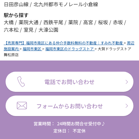
日田彦山線
/
北九州都市モノレール小倉線
駅から探す
大橋
/
薬院大通
/
西鉄平尾
/
薬院
/
高宮
/
桜坂
/
赤坂
/
六本松
/
室見
/
大濠公園
【売買専門】福岡市南区にある仲介手数料無料の不動産｜すみれ不動産
>
周辺
施設案内
>
福岡市東区
>
福岡市東区のドラッグストア
>
大賀ドラッグストア
舞松原店
電話でお問い合わせ
フォームからお問い合わせ
営業時間：
24時間お問合せ受付中♪
定休日：
不定休