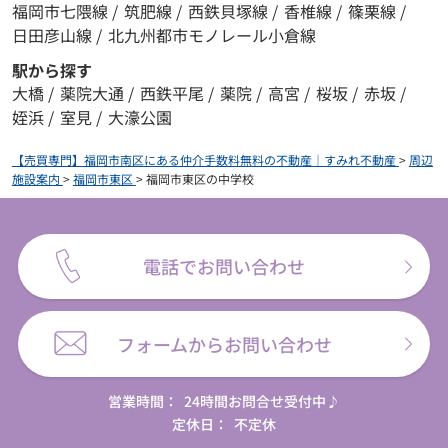
福岡市七隈線
/
筑肥線
/
西鉄貝塚線
/
香椎線
/
篠栗線
/
日田彦山線
/
北九州都市モノレール小倉線
駅から探す
大橋
/
薬院大通
/
西鉄平尾
/
薬院
/
高宮
/
桜坂
/
赤坂
/
姪浜
/
室見
/
大濠公園
【売買専門】福岡市南区にある仲介手数料無料の不動産｜すみれ不動産
>
周辺
施設案内
>
福岡市東区
>
福岡市東区の中学校
電話でお問い合わせ
フォームからお問い合わせ
営業時間：
24時間お問合せ受付中♪
定休日：
不定休