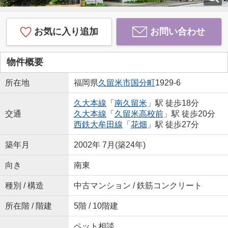
お気に入り追加
お問い合わせ
物件概要
所在地
福岡県
久留米市
国分町
1929-6
久大本線
「
南久留米
」駅 徒歩18分
交通
久大本線
「
久留米高校前
」駅 徒歩20分
西鉄大牟田線
「
花畑
」駅 徒歩27分
築年月
2002年 7月(築24年)
向き
南東
種別 / 構造
中古マンション / 鉄筋コンクリート
所在階 / 階建
5階 / 10階建
ペット相談