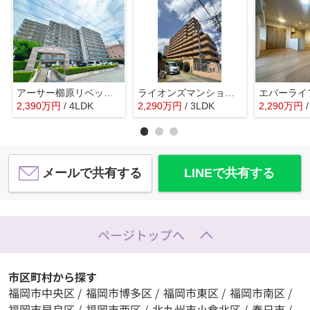
アーサー櫛原リベックス☆仲介手数料無料☆
ライオンズマンション久留米プラザ3番館☆仲介手数料無料☆
2,390
万
円
/ 4LDK
2,290
万
円
/ 3LDK
2,290
万
円
メールで共有する
LINEで共有する
ページトップへ
市区町村から探す
福岡市中央区
/
福岡市博多区
/
福岡市東区
/
福岡市南区
/
福岡市早良区
/
福岡市西区
/
北九州市小倉北区
/
春日市
/