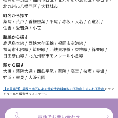
北九州市八幡西区
/
大野城市
町名から探す
薬院
/
荒戸
/
香椎照葉
/
平尾
/
赤坂
/
大名
/
百道浜
/
住吉
/
愛宕浜
/
小笹
路線から探す
鹿児島本線
/
西鉄大牟田線
/
福岡市空港線
/
福岡市七隈線
/
筑肥線
/
西鉄貝塚線
/
香椎線
/
篠栗線
/
日田彦山線
/
北九州都市モノレール小倉線
駅から探す
大橋
/
薬院大通
/
西鉄平尾
/
薬院
/
高宮
/
桜坂
/
赤坂
/
姪浜
/
室見
/
大濠公園
【売買専門】福岡市南区にある仲介手数料無料の不動産｜すみれ不動産
>
ラン
ドゥール久留米サウスステージ
電話でお問い合わせ